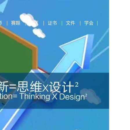
师
赛题
赛区
证书
文件
学会