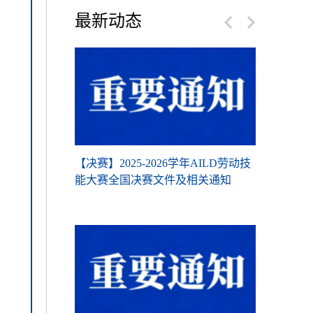
最新动态
26学年AILD劳
【决赛】2025-2026学年AILD劳动技
【复赛】关于2
结果查询方法
能大赛全国决赛文件及相关通知
动技能大赛
整的通知